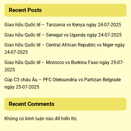
Recent Posts
Giao hữu Quốc tế – Tanzania vs Kenya ngày 24-07-2025
Giao hữu Quốc tế – Senegal vs Uganda ngày 24-07-2025
Giao hữu Quốc tế – Central African Republic vs Niger ngày
24-07-2025
Giao hữu Quốc tế – Morocco vs Burkina Faso ngày 25-07-
2025
Cúp C3 châu Âu – PFC Oleksandria vs Partizan Belgrade
ngày 25-07-2025
Recent Comments
Không có bình luận nào để hiển thị.