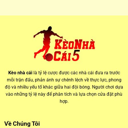
Kèo nhà cái
là tỷ lệ cược được các nhà cái đưa ra trước
mỗi trận đấu, phản ánh sự chênh lệch về thực lực, phong
độ và nhiều yếu tố khác giữa hai đội bóng. Người chơi dựa
vào những tỷ lệ này để phân tích và lựa chọn cửa đặt phù
hợp.
Về Chúng Tôi