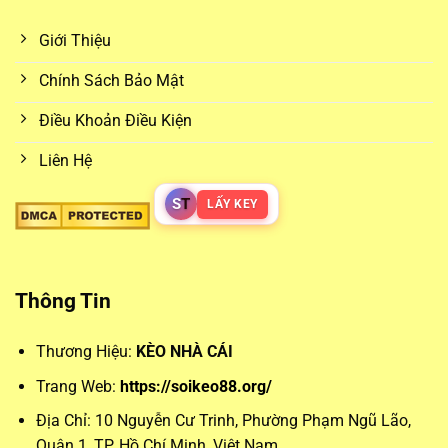
Giới Thiệu
Chính Sách Bảo Mật
Điều Khoản Điều Kiện
Liên Hệ
S
T
LẤY KEY
Thông Tin
Thương Hiệu:
KÈO NHÀ CÁI
Trang Web:
https://soikeo88.org/
Địa Chỉ:
10 Nguyễn Cư Trinh, Phường Phạm Ngũ Lão,
Quận 1, TP. Hồ Chí Minh, Việt Nam