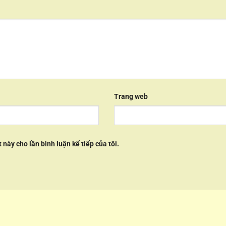
Trang web
 này cho lần bình luận kế tiếp của tôi.