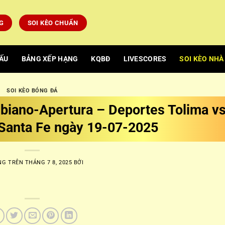
×
G
SOI KÈO CHUẨN
ĐẤU
BẢNG XẾP HẠNG
KQBĐ
LIVESCORES
SOI KÈO NHÀ
SOI KÈO BÓNG ĐÁ
biano-Apertura – Deportes Tolima v
Santa Fe ngày 19-07-2025
NG TRÊN
THÁNG 7 8, 2025
BỞI