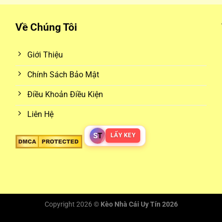
Về Chúng Tôi
Giới Thiệu
Chính Sách Bảo Mật
Điều Khoản Điều Kiện
Liên Hệ
S
T
LẤY KEY
Copyright 2026 ©
Kèo Nhà Cái Uy Tín 2026
₪