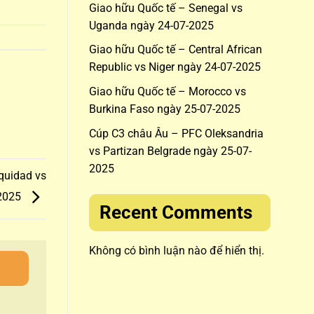
Giao hữu Quốc tế – Senegal vs
Uganda ngày 24-07-2025
Giao hữu Quốc tế – Central African
Republic vs Niger ngày 24-07-2025
Giao hữu Quốc tế – Morocco vs
Burkina Faso ngày 25-07-2025
Cúp C3 châu Âu – PFC Oleksandria
vs Partizan Belgrade ngày 25-07-
2025
quidad vs
-2025
Recent Comments
Không có bình luận nào để hiển thị.