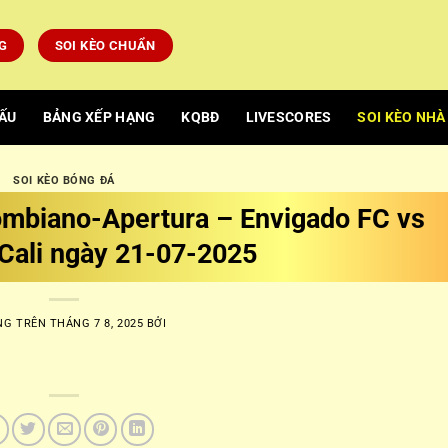
×
G
SOI KÈO CHUẨN
ĐẤU
BẢNG XẾP HẠNG
KQBĐ
LIVESCORES
SOI KÈO NHÀ
SOI KÈO BÓNG ĐÁ
ombiano-Apertura – Envigado FC vs
Cali ngày 21-07-2025
NG TRÊN
THÁNG 7 8, 2025
BỞI