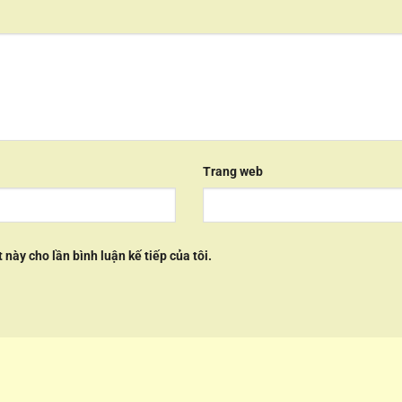
Trang web
 này cho lần bình luận kế tiếp của tôi.