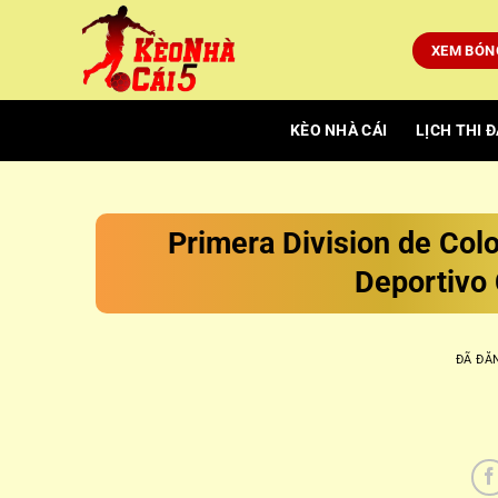
Chuyển
đến
XEM BÓN
nội
dung
KÈO NHÀ CÁI
LỊCH THI 
Primera Division de Col
Deportivo 
ĐÃ ĐĂ