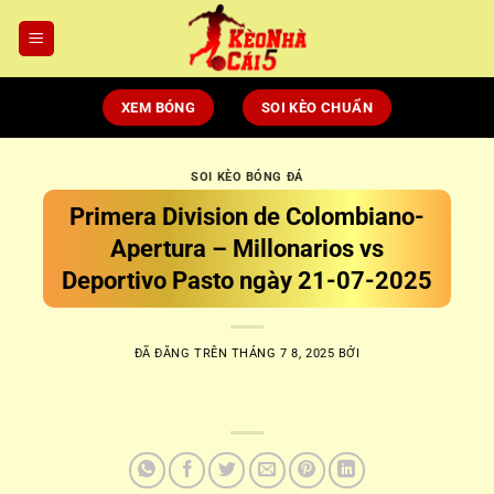
Chuyển
đến
×
nội
dung
XEM BÓNG
SOI KÈO CHUẨN
SOI KÈO BÓNG ĐÁ
Primera Division de Colombiano-
Apertura – Millonarios vs
Deportivo Pasto ngày 21-07-2025
ĐÃ ĐĂNG TRÊN
THÁNG 7 8, 2025
BỞI