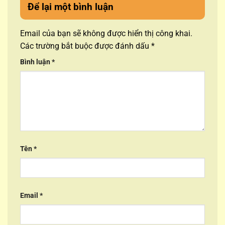
Để lại một bình luận
Email của bạn sẽ không được hiển thị công khai.
Các trường bắt buộc được đánh dấu
*
Bình luận
*
Tên
*
Email
*