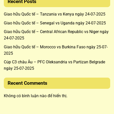
Recent Posts
Giao hữu Quốc tế – Tanzania vs Kenya ngày 24-07-2025
Giao hữu Quốc tế – Senegal vs Uganda ngày 24-07-2025
Giao hữu Quốc tế – Central African Republic vs Niger ngày
24-07-2025
Giao hữu Quốc tế – Morocco vs Burkina Faso ngày 25-07-
2025
Cúp C3 châu Âu – PFC Oleksandria vs Partizan Belgrade
ngày 25-07-2025
Recent Comments
Không có bình luận nào để hiển thị.