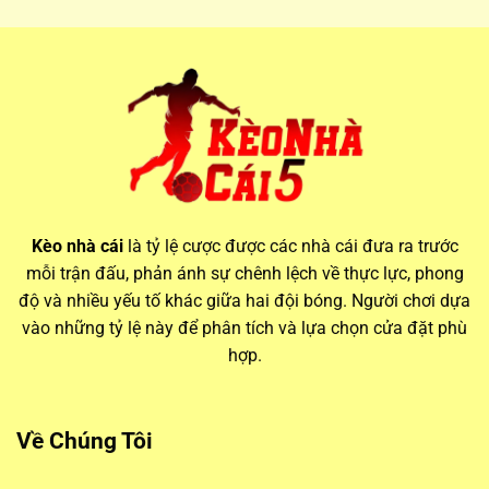
Kèo nhà cái
là tỷ lệ cược được các nhà cái đưa ra trước
mỗi trận đấu, phản ánh sự chênh lệch về thực lực, phong
độ và nhiều yếu tố khác giữa hai đội bóng. Người chơi dựa
vào những tỷ lệ này để phân tích và lựa chọn cửa đặt phù
hợp.
Về Chúng Tôi