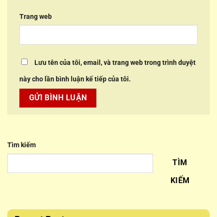
Trang web
Lưu tên của tôi, email, và trang web trong trình duyệt
này cho lần bình luận kế tiếp của tôi.
Tìm kiếm
TÌM
KIẾM