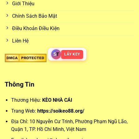
Giới Thiệu
Chính Sách Bảo Mật
Điều Khoản Điều Kiện
Liên Hệ
S
T
LẤY KEY
Thông Tin
Thương Hiệu:
KÈO NHÀ CÁI
Trang Web:
https://soikeo88.org/
Địa Chỉ:
10 Nguyễn Cư Trinh, Phường Phạm Ngũ Lão,
Quận 1, TP. Hồ Chí Minh, Việt Nam