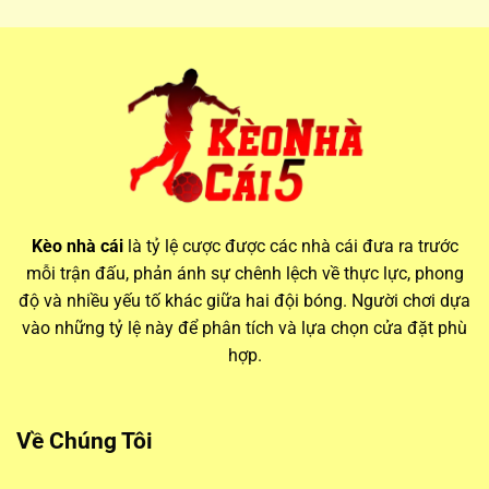
Kèo nhà cái
là tỷ lệ cược được các nhà cái đưa ra trước
mỗi trận đấu, phản ánh sự chênh lệch về thực lực, phong
độ và nhiều yếu tố khác giữa hai đội bóng. Người chơi dựa
vào những tỷ lệ này để phân tích và lựa chọn cửa đặt phù
hợp.
Về Chúng Tôi