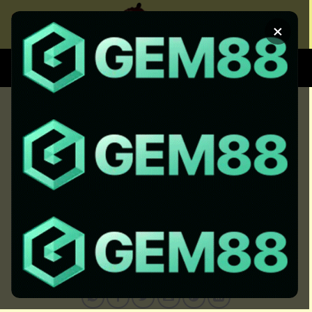
Chuyển
đến
×
nội
dung
XEM BÓNG
SOI KÈO CHUẨN
SOI KÈO BÓNG ĐÁ
Primera Division de El Salvador –
Alianza San Salvador vs Inter F.A
ngày 20-07-2025
ĐÃ ĐĂNG TRÊN
THÁNG 7 13, 2025
BỞI