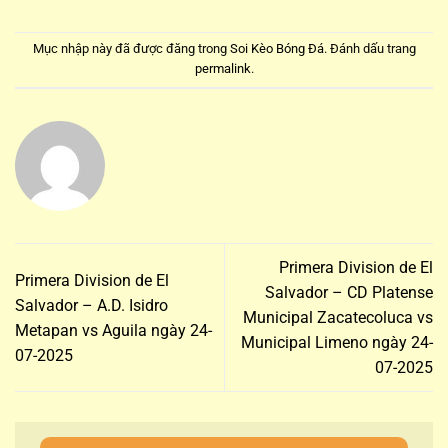
Mục nhập này đã được đăng trong
Soi Kèo Bóng Đá
. Đánh dấu trang
permalink
.
Primera Division de El
Primera Division de El
Salvador – CD Platense
Salvador – A.D. Isidro
Municipal Zacatecoluca vs
Metapan vs Aguila ngày 24-
Municipal Limeno ngày 24-
07-2025
07-2025