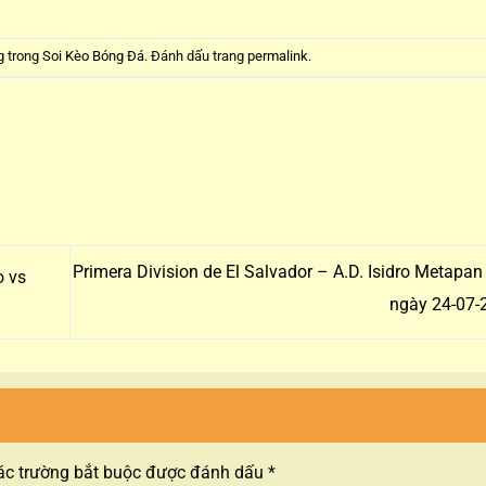
g trong
Soi Kèo Bóng Đá
. Đánh dấu trang
permalink
.
Primera Division de El Salvador – A.D. Isidro Metapan
o vs
ngày 24-07
ác trường bắt buộc được đánh dấu
*