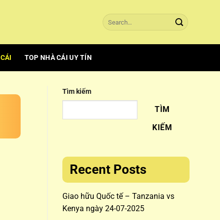
 CÁI
TOP NHÀ CÁI UY TÍN
Tìm kiếm
TÌM
KIẾM
Recent Posts
Giao hữu Quốc tế – Tanzania vs
Kenya ngày 24-07-2025