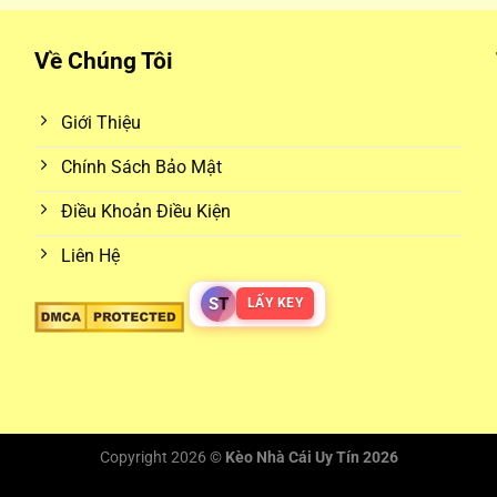
Về Chúng Tôi
Giới Thiệu
Chính Sách Bảo Mật
Điều Khoản Điều Kiện
Liên Hệ
S
T
LẤY KEY
Copyright 2026 ©
Kèo Nhà Cái Uy Tín 2026
₪