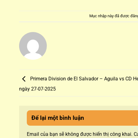
Mục nhập này đã được đăn
Primera Division de El Salvador – Aguila vs CD H
ngày 27-07-2025
Để lại một bình luận
Email của bạn sẽ không được hiển thị công khai.
C