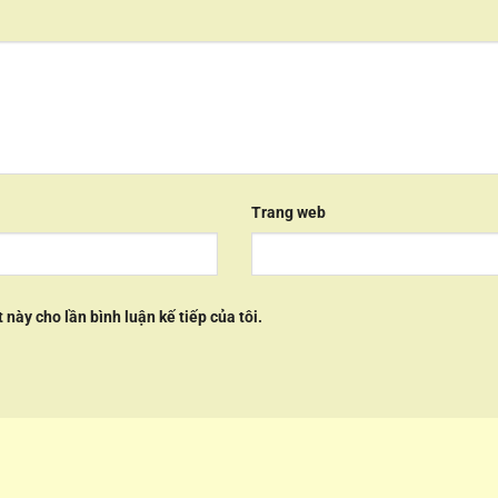
Trang web
 này cho lần bình luận kế tiếp của tôi.