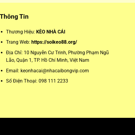
Thông Tin
Thương Hiệu:
KÈO NHÀ CÁI
Trang Web:
https://soikeo88.org/
Địa Chỉ:
10 Nguyễn Cư Trinh, Phường Phạm Ngũ
Lão, Quận 1, TP. Hồ Chí Minh, Việt Nam
Email:
keonhacai@nhacaibongvip.com
Số Điện Thoại: 098 111 2233