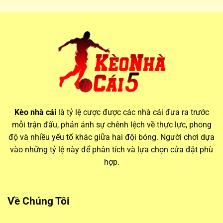
Kèo nhà cái
là tỷ lệ cược được các nhà cái đưa ra trước
mỗi trận đấu, phản ánh sự chênh lệch về thực lực, phong
độ và nhiều yếu tố khác giữa hai đội bóng. Người chơi dựa
vào những tỷ lệ này để phân tích và lựa chọn cửa đặt phù
hợp.
Về Chúng Tôi