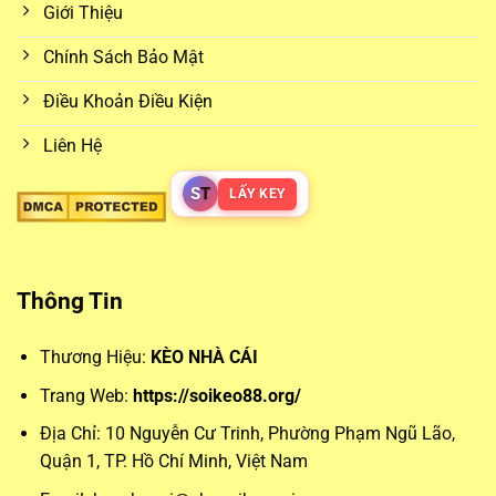
Giới Thiệu
Chính Sách Bảo Mật
Điều Khoản Điều Kiện
Liên Hệ
S
T
LẤY KEY
Thông Tin
Thương Hiệu:
KÈO NHÀ CÁI
Trang Web:
https://soikeo88.org/
Địa Chỉ:
10 Nguyễn Cư Trinh, Phường Phạm Ngũ Lão,
Quận 1, TP. Hồ Chí Minh, Việt Nam