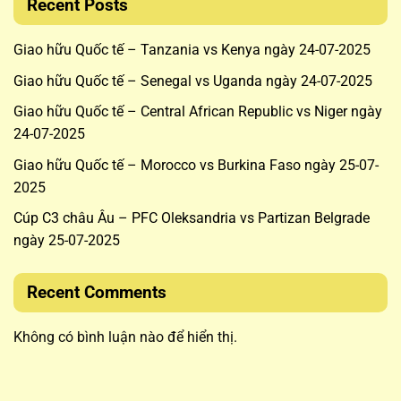
Recent Posts
Giao hữu Quốc tế – Tanzania vs Kenya ngày 24-07-2025
Giao hữu Quốc tế – Senegal vs Uganda ngày 24-07-2025
Giao hữu Quốc tế – Central African Republic vs Niger ngày
24-07-2025
Giao hữu Quốc tế – Morocco vs Burkina Faso ngày 25-07-
2025
Cúp C3 châu Âu – PFC Oleksandria vs Partizan Belgrade
ngày 25-07-2025
Recent Comments
Không có bình luận nào để hiển thị.