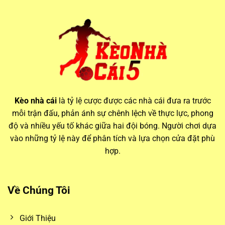
Kèo nhà cái
là tỷ lệ cược được các nhà cái đưa ra trước
mỗi trận đấu, phản ánh sự chênh lệch về thực lực, phong
độ và nhiều yếu tố khác giữa hai đội bóng. Người chơi dựa
vào những tỷ lệ này để phân tích và lựa chọn cửa đặt phù
hợp.
Về Chúng Tôi
Giới Thiệu