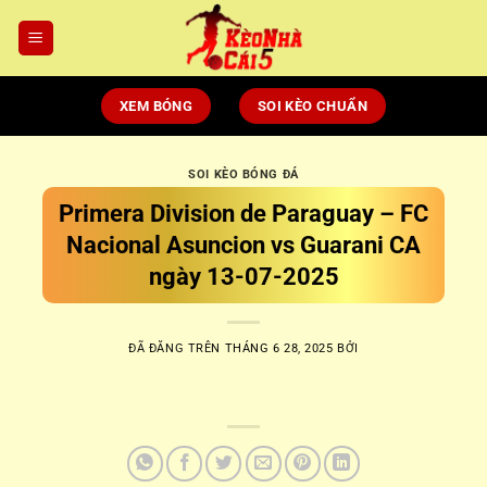
Chuyển
đến
×
nội
dung
XEM BÓNG
SOI KÈO CHUẨN
SOI KÈO BÓNG ĐÁ
Primera Division de Paraguay – FC
Nacional Asuncion vs Guarani CA
ngày 13-07-2025
ĐÃ ĐĂNG TRÊN
THÁNG 6 28, 2025
BỞI