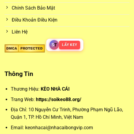
Chính Sách Bảo Mật
Điều Khoản Điều Kiện
Liên Hệ
S
T
LẤY KEY
Thông Tin
Thương Hiệu:
KÈO NHÀ CÁI
Trang Web:
https://soikeo88.org/
Địa Chỉ:
10 Nguyễn Cư Trinh, Phường Phạm Ngũ Lão,
Quận 1, TP. Hồ Chí Minh, Việt Nam
Email:
keonhacai@nhacaibongvip.com