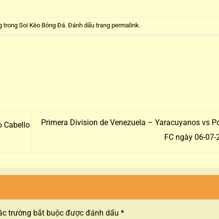
g trong
Soi Kèo Bóng Đá
. Đánh dấu trang
permalink
.
Primera Division de Venezuela – Yaracuyanos vs P
o Cabello
FC ngày 06-07
ác trường bắt buộc được đánh dấu
*