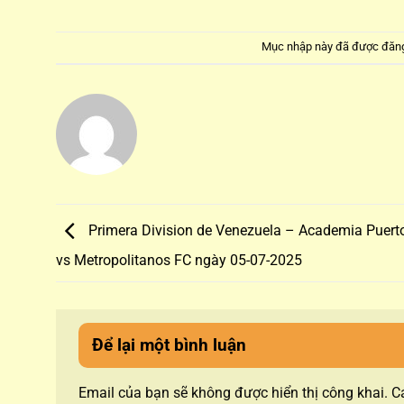
Mục nhập này đã được đăn
Primera Division de Venezuela – Academia Puert
vs Metropolitanos FC ngày 05-07-2025
Để lại một bình luận
Email của bạn sẽ không được hiển thị công khai.
C