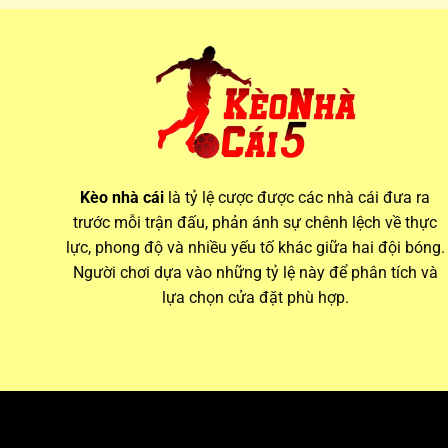
Kèo nhà cái
là tỷ lệ cược được các nhà cái đưa ra
trước mỗi trận đấu, phản ánh sự chênh lệch về thực
lực, phong độ và nhiều yếu tố khác giữa hai đội bóng.
Người chơi dựa vào những tỷ lệ này để phân tích và
lựa chọn cửa đặt phù hợp.