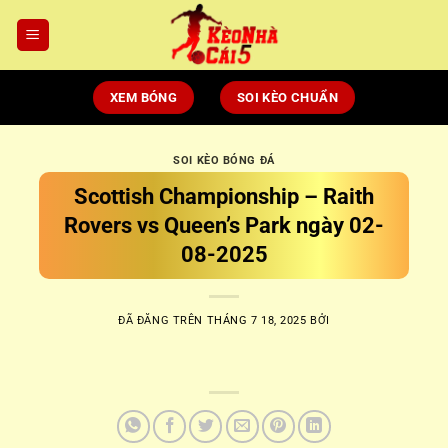
Chuyển
đến
×
nội
dung
XEM BÓNG
SOI KÈO CHUẨN
SOI KÈO BÓNG ĐÁ
Scottish Championship – Raith
Rovers vs Queen’s Park ngày 02-
08-2025
ĐÃ ĐĂNG TRÊN
THÁNG 7 18, 2025
BỞI