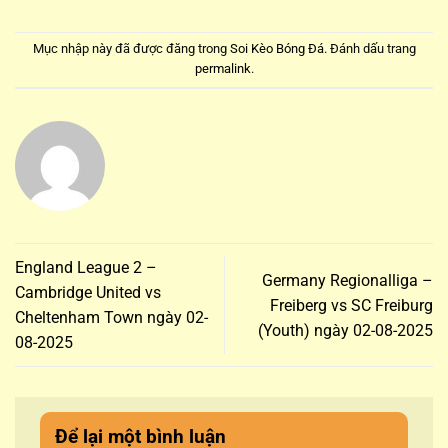
Mục nhập này đã được đăng trong
Soi Kèo Bóng Đá
. Đánh dấu trang
permalink
.
England League 2 –
Germany Regionalliga –
Cambridge United vs
Freiberg vs SC Freiburg
Cheltenham Town ngày 02-
(Youth) ngày 02-08-2025
08-2025
Để lại một bình luận