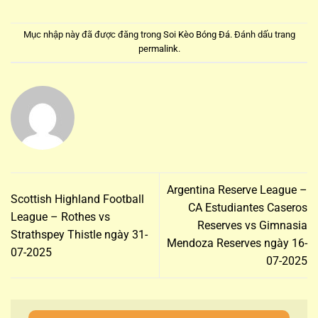
Mục nhập này đã được đăng trong
Soi Kèo Bóng Đá
. Đánh dấu trang
permalink
.
Argentina Reserve League –
Scottish Highland Football
CA Estudiantes Caseros
League – Rothes vs
Reserves vs Gimnasia
Strathspey Thistle ngày 31-
Mendoza Reserves ngày 16-
07-2025
07-2025