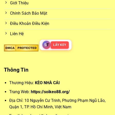
Giới Thiệu
Chính Sách Bảo Mật
Điều Khoản Điều Kiện
Liên Hệ
S
T
LẤY KEY
Thông Tin
Thương Hiệu:
KÈO NHÀ CÁI
Trang Web:
https://soikeo88.org/
Địa Chỉ:
10 Nguyễn Cư Trinh, Phường Phạm Ngũ Lão,
Quận 1, TP. Hồ Chí Minh, Việt Nam