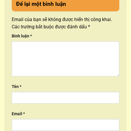
Để lại một bình luận
Email của bạn sẽ không được hiển thị công khai.
Các trường bắt buộc được đánh dấu
*
Bình luận
*
Tên
*
Email
*