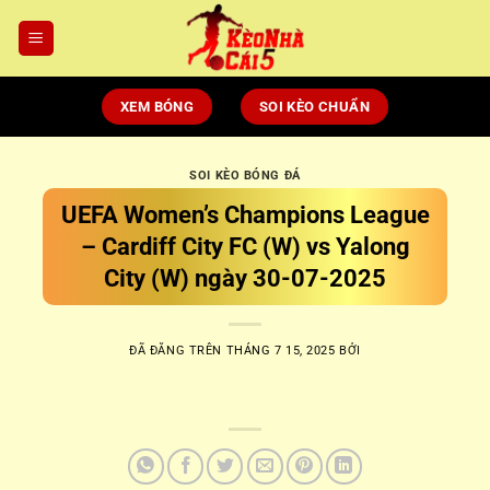
Chuyển
đến
×
nội
dung
XEM BÓNG
SOI KÈO CHUẨN
SOI KÈO BÓNG ĐÁ
UEFA Women’s Champions League
– Cardiff City FC (W) vs Yalong
City (W) ngày 30-07-2025
ĐÃ ĐĂNG TRÊN
THÁNG 7 15, 2025
BỞI