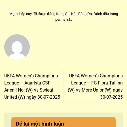
Mục nhập này đã được đăng trong
Soi Kèo Bóng Đá
. Đánh dấu trang
permalink
.
UEFA Women’s Champions
UEFA Women’s Champions
League – Agarista CSF
League – FC Flora Tallinn
Anenii Noi (W) vs Swieqi
(W) vs More Union(W) ngày
United (W) ngày 30-07-2025
30-07-2025
Để lại một bình luận