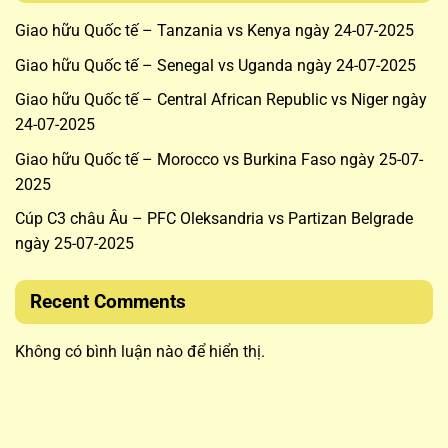
Giao hữu Quốc tế – Tanzania vs Kenya ngày 24-07-2025
Giao hữu Quốc tế – Senegal vs Uganda ngày 24-07-2025
Giao hữu Quốc tế – Central African Republic vs Niger ngày
24-07-2025
Giao hữu Quốc tế – Morocco vs Burkina Faso ngày 25-07-
2025
Cúp C3 châu Âu – PFC Oleksandria vs Partizan Belgrade
ngày 25-07-2025
Recent Comments
Không có bình luận nào để hiển thị.