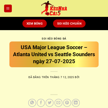
Chuyển
đến
×
nội
dung
XEM BÓNG
SOI KÈO CHUẨN
SOI KÈO BÓNG ĐÁ
USA Major League Soccer –
Atlanta United vs Seattle Sounders
ngày 27-07-2025
ĐÃ ĐĂNG TRÊN
THÁNG 7 12, 2025
BỞI