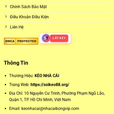
Chính Sách Bảo Mật
Điều Khoản Điều Kiện
Liên Hệ
S
T
LẤY KEY
Thông Tin
Thương Hiệu:
KÈO NHÀ CÁI
Trang Web:
https://soikeo88.org/
Địa Chỉ:
10 Nguyễn Cư Trinh, Phường Phạm Ngũ Lão,
Quận 1, TP. Hồ Chí Minh, Việt Nam
Email:
keonhacai@nhacaibongvip.com