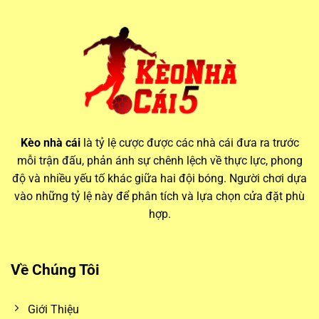
Kèo nhà cái
là tỷ lệ cược được các nhà cái đưa ra trước
mỗi trận đấu, phản ánh sự chênh lệch về thực lực, phong
độ và nhiều yếu tố khác giữa hai đội bóng. Người chơi dựa
vào những tỷ lệ này để phân tích và lựa chọn cửa đặt phù
hợp.
Về Chúng Tôi
Giới Thiệu