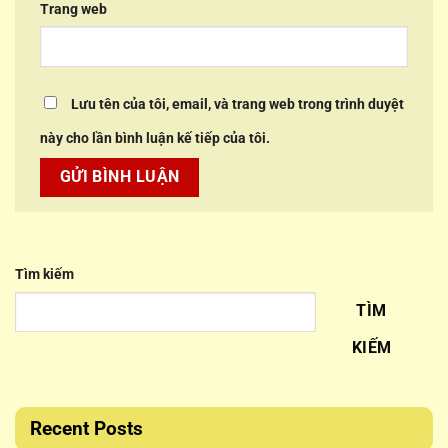
Trang web
Lưu tên của tôi, email, và trang web trong trình duyệt
này cho lần bình luận kế tiếp của tôi.
Tìm kiếm
TÌM
KIẾM
Recent Posts