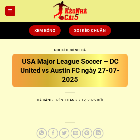
Chuyển
đến
×
nội
dung
XEM BÓNG
SOI KÈO CHUẨN
SOI KÈO BÓNG ĐÁ
USA Major League Soccer – DC
United vs Austin FC ngày 27-07-
2025
ĐÃ ĐĂNG TRÊN
THÁNG 7 12, 2025
BỞI