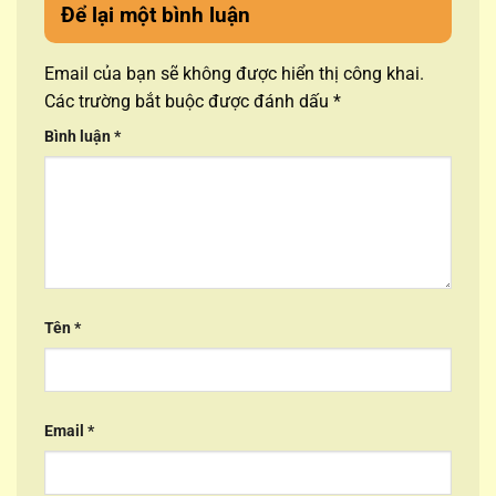
Để lại một bình luận
Email của bạn sẽ không được hiển thị công khai.
Các trường bắt buộc được đánh dấu
*
Bình luận
*
Tên
*
Email
*