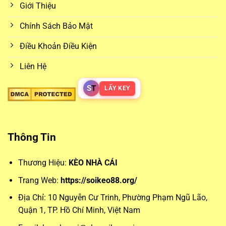
Giới Thiệu
Chính Sách Bảo Mật
Điều Khoản Điều Kiện
Liên Hệ
S
T
LẤY KEY
Thông Tin
Thương Hiệu:
KÈO NHÀ CÁI
Trang Web:
https://soikeo88.org/
Địa Chỉ:
10 Nguyễn Cư Trinh, Phường Phạm Ngũ Lão,
Quận 1, TP. Hồ Chí Minh, Việt Nam