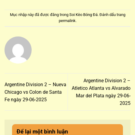
Mục nhập này đã được đăng trong
Soi Kèo Bóng Đá
. Đánh dấu trang
permalink
.
Argentine Division 2 –
Argentine Division 2 – Nueva
Atletico Atlanta vs Alvarado
Chicago vs Colon de Santa
Mar del Plata ngày 29-06-
Fe ngày 29-06-2025
2025
Để lại một bình luận