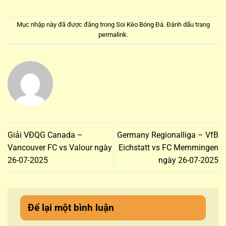
Mục nhập này đã được đăng trong
Soi Kèo Bóng Đá
. Đánh dấu trang
permalink
.
Giải VĐQG Canada –
Germany Regionalliga – VfB
Vancouver FC vs Valour ngày
Eichstatt vs FC Memmingen
26-07-2025
ngày 26-07-2025
Để lại một bình luận