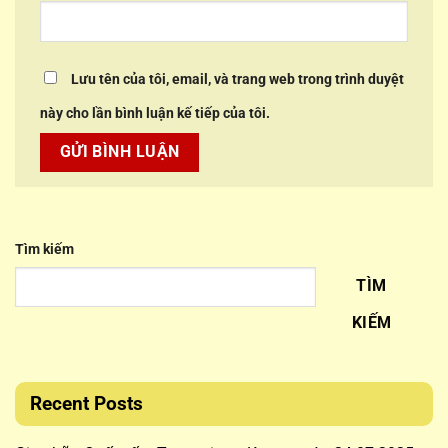
Lưu tên của tôi, email, và trang web trong trình duyệt
này cho lần bình luận kế tiếp của tôi.
Tìm kiếm
TÌM
KIẾM
Recent Posts