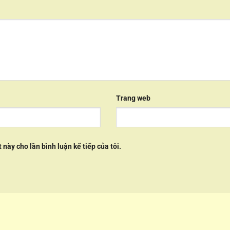
Trang web
 này cho lần bình luận kế tiếp của tôi.