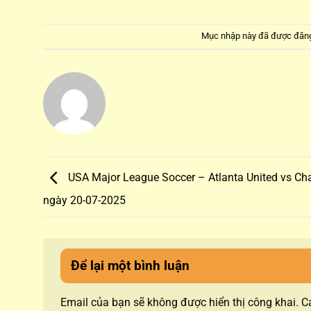
Mục nhập này đã được đăn
USA Major League Soccer – Atlanta United vs Cha
ngày 20-07-2025
Để lại một bình luận
Email của bạn sẽ không được hiển thị công khai.
C