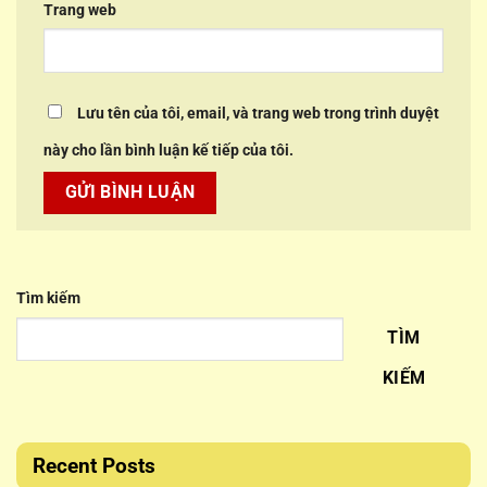
Trang web
Lưu tên của tôi, email, và trang web trong trình duyệt
này cho lần bình luận kế tiếp của tôi.
Tìm kiếm
TÌM
KIẾM
Recent Posts