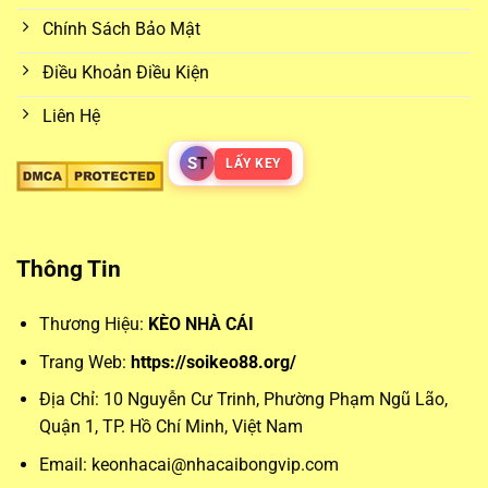
Chính Sách Bảo Mật
Điều Khoản Điều Kiện
Liên Hệ
S
T
LẤY KEY
Thông Tin
Thương Hiệu:
KÈO NHÀ CÁI
Trang Web:
https://soikeo88.org/
Địa Chỉ:
10 Nguyễn Cư Trinh, Phường Phạm Ngũ Lão,
Quận 1, TP. Hồ Chí Minh, Việt Nam
Email:
keonhacai@nhacaibongvip.com