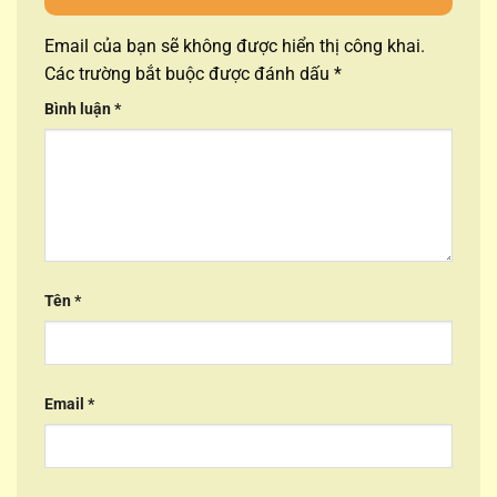
Email của bạn sẽ không được hiển thị công khai.
Các trường bắt buộc được đánh dấu
*
Bình luận
*
Tên
*
Email
*