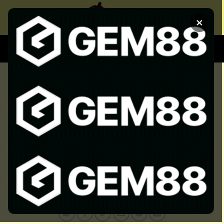
Chuyển
đến
×
nội
dung
XEM BÓNG
SOI KÈO CHUẨN
SOI KÈO BÓNG ĐÁ
Uzbek League – Dinamo
Samarqand vs Neftchi Fargona
ngày 02-07-2025
ĐÃ ĐĂNG TRÊN
THÁNG 6 29, 2025
BỞI