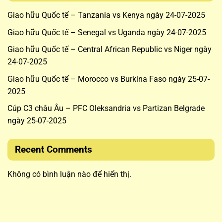
Giao hữu Quốc tế – Tanzania vs Kenya ngày 24-07-2025
Giao hữu Quốc tế – Senegal vs Uganda ngày 24-07-2025
Giao hữu Quốc tế – Central African Republic vs Niger ngày
24-07-2025
Giao hữu Quốc tế – Morocco vs Burkina Faso ngày 25-07-
2025
Cúp C3 châu Âu – PFC Oleksandria vs Partizan Belgrade
ngày 25-07-2025
Recent Comments
Không có bình luận nào để hiển thị.