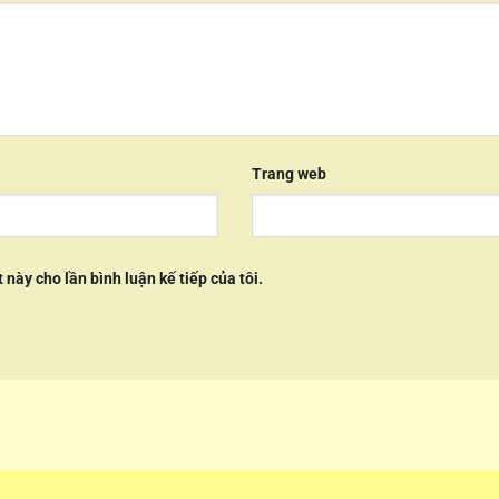
Trang web
 này cho lần bình luận kế tiếp của tôi.