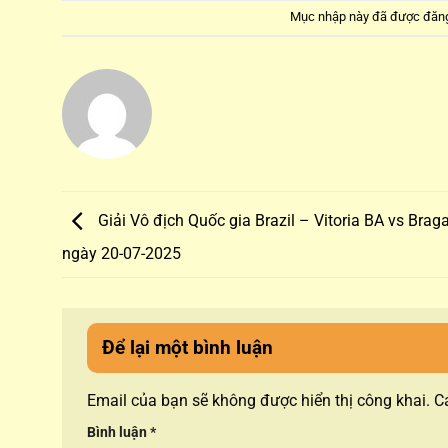
Mục nhập này đã được đăn
Giải Vô địch Quốc gia Brazil – Vitoria BA vs Brag
ngày 20-07-2025
Để lại một bình luận
Email của bạn sẽ không được hiển thị công khai.
C
Bình luận
*