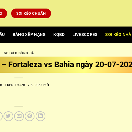
×
G
SOI KÈO CHUẨN
ĐẤU
BẢNG XẾP HẠNG
KQBĐ
LIVESCORES
SOI KÈO NHÀ
SOI KÈO BÓNG ĐÁ
l – Fortaleza vs Bahia ngày 20-07-20
NG TRÊN
THÁNG 7 5, 2025
BỞI