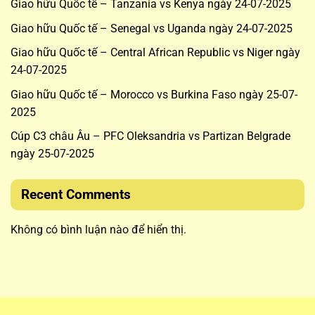
Giao hữu Quốc tế – Tanzania vs Kenya ngày 24-07-2025
Giao hữu Quốc tế – Senegal vs Uganda ngày 24-07-2025
Giao hữu Quốc tế – Central African Republic vs Niger ngày
24-07-2025
Giao hữu Quốc tế – Morocco vs Burkina Faso ngày 25-07-
2025
Cúp C3 châu Âu – PFC Oleksandria vs Partizan Belgrade
ngày 25-07-2025
Recent Comments
Không có bình luận nào để hiển thị.