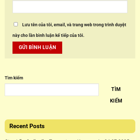
Lưu tên của tôi, email, và trang web trong trình duyệt
này cho lần bình luận kế tiếp của tôi.
Tìm kiếm
TÌM
KIẾM
Recent Posts