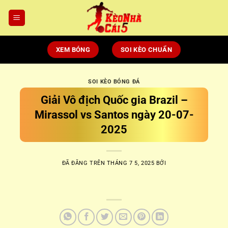
Chuyển
đến
×
nội
dung
XEM BÓNG
SOI KÈO CHUẨN
SOI KÈO BÓNG ĐÁ
Giải Vô địch Quốc gia Brazil –
Mirassol vs Santos ngày 20-07-
2025
ĐÃ ĐĂNG TRÊN
THÁNG 7 5, 2025
BỞI